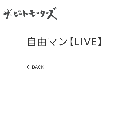
HOME
自由マン【LIVE】
NEWS
LIVE
BACK
BIOGRAPHY
DISCOGRAPHY
MOVIE
GALLERY