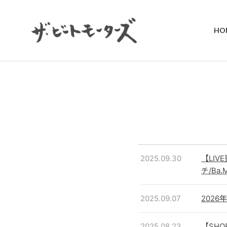
HO
2025.09.30
【LIV
チ/Ba.
2025.09.07
2026
2025.08.23
【SHO