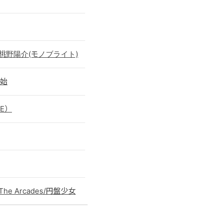
シ/桃野陽介(モノブライト)
開始
VE）
he Arcades/円盤少女