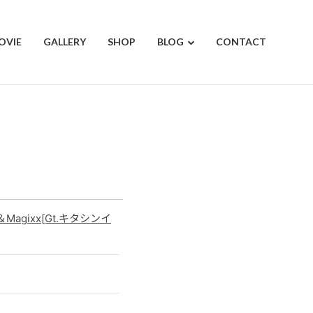
OVIE
GALLERY
SHOP
BLOG
CONTACT
＆Magixx[Gt.キタシンイ