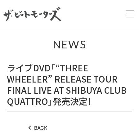
HOME
NEWS
NEWS
ライブDVD「“THREE
LIVE
WHEELER” RELEASE TOUR
BIOGRAPHY
FINAL LIVE AT SHIBUYA CLUB
QUATTRO」発売決定！
DISCOGRAPHY
MOVIE
BACK
GALLERY