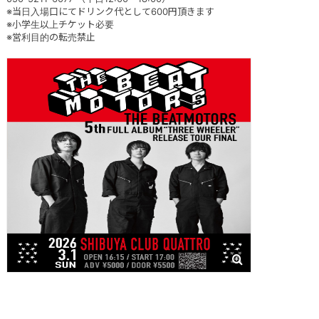
※当日入場口にてドリンク代として600円頂きます
※小学生以上チケット必要
※営利目的の転売禁止