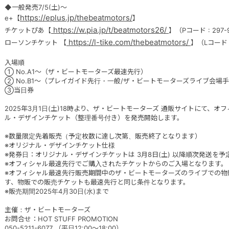
◆一般発売7/5(土)〜
https://eplus.jp/thebeatmotors/
e+【
】
https://w.pia.jp/t/beatmotors26/
チケットぴあ【
】（Pコード : 297-
https://l-tike.com/thebeatmotors/
ローソンチケット 【
】（Lコード :
入場順
① No.A1〜（ザ・ビートモーターズ最速先行）
② No.B1〜（プレイガイド先行・一般/ザ・ビートモーターズライブ会場手
③当日券
2025年3月1日(土)18時より、ザ・ビートモーターズ 通販サイトにて、
ル・デザインチケット（整理番号付き）を発売開始します。
※数量限定先着販売（予定枚数に達し次第、販売終了となります）
※オリジナル・デザインチケット仕様
※発券日：オリジナル・デザインチケットは 3月8日(土) 以降順次発送を予
※オフィシャル最速先行でご購入されたチケットからのご入場となります。
※オフィシャル最速先行販売期間中のザ・ビートモーターズのライブでの物
す、物販での販売チケットも最速先行と同じ条件となります。
※販売期間2025年4月30日(水)まで
主催：ザ・ビートモーターズ
お問合せ：HOT STUFF PROMOTION
050-5211-6077 （平日12:00〜18:00）