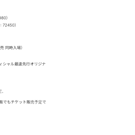
980）
 72450）
売 同時入場）
オフィシャル最速先行オリジナ
定。
販でもチケット販売予定で