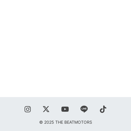
SHOP
BLOG
秋葉正志
ジョニー柳川
鹿野隆広
CONTACT
© 2025 THE BEATMOTORS