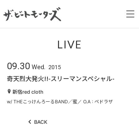
HOME
LIVE
NEWS
09.30
Wed.
2015
LIVE
奇天烈大発火!!-スリーマンスペシャル-
BIOGRAPHY
新宿red cloth
w/ THEこっけんろーるBAND／蜜／ O.A : ペドラザ
DISCOGRAPHY
MOVIE
BACK
GALLERY