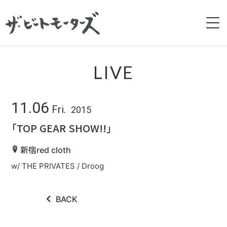
HOME
LIVE
NEWS
11.06
Fri.
2015
LIVE
「TOP GEAR SHOW!!」
BIOGRAPHY
新宿red cloth
w/ THE PRIVATES / Droog
DISCOGRAPHY
MOVIE
BACK
GALLERY