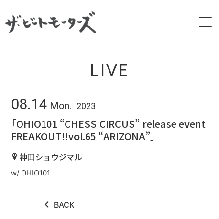
HOME
LIVE
NEWS
08.14
Mon.
2023
LIVE
「OHIO101 “CHESS CIRCUS” release event
FREAKOUT!!vol.65 “ARIZONA”」
BIOGRAPHY
神田ショウジマル
DISCOGRAPHY
w/ OHIO101
MOVIE
BACK
GALLERY