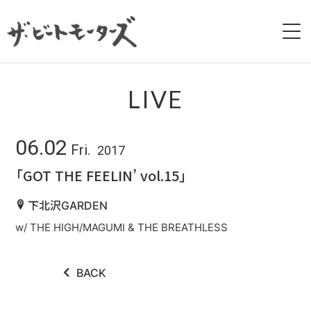
HOME
LIVE
NEWS
06.02
Fri.
2017
LIVE
「GOT THE FEELIN’ vol.15」
BIOGRAPHY
下北沢GARDEN
w/ THE HIGH/MAGUMI & THE BREATHLESS
DISCOGRAPHY
MOVIE
BACK
GALLERY