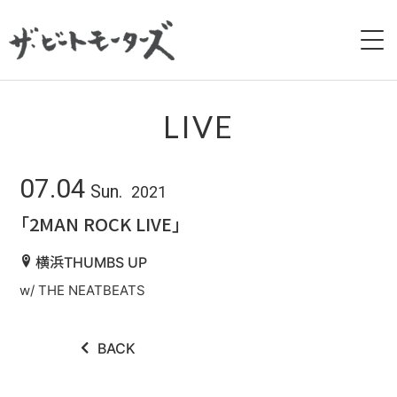
HOME
LIVE
NEWS
07.04
Sun.
2021
LIVE
「2MAN ROCK LIVE」
BIOGRAPHY
横浜THUMBS UP
w/ THE NEATBEATS
DISCOGRAPHY
MOVIE
BACK
GALLERY