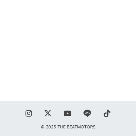
SHOP
BLOG
秋葉正志
ジョニー柳川
鹿野隆広
CONTACT
© 2025 THE BEATMOTORS