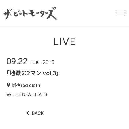
HOME
LIVE
NEWS
09.22
Tue.
2015
LIVE
「地獄の2マン vol.3」
BIOGRAPHY
新宿red cloth
w/ THE NEATBEATS
DISCOGRAPHY
MOVIE
BACK
GALLERY