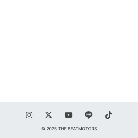
SHOP
BLOG
秋葉正志
ジョニー柳川
鹿野隆広
CONTACT
© 2025 THE BEATMOTORS